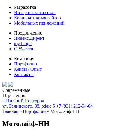
Разработка
Интернет-магазинов
Корпоративных сайтов
Мобильных приложений
Продвижение
Яндекс.Директ
myTarget
CPA-сети
Компания
Портфолио
Кейсы / Опыт
Контакты
Современные
IT-решения
г. Нижний Новгород
ул. Белинского, 38, офис 5
+7 (831) 212-94-04
Главная
»
Портфолио
»
Мотолайф-НН
Мотолайф-НН