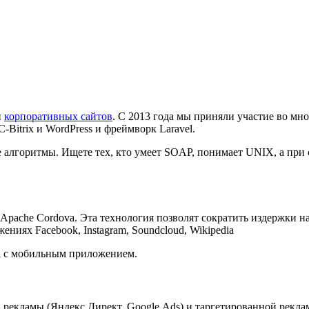
и
корпоративных сайтов
.
С 2013 года мы приняли участие во множ
1C-Bitrix и WordPress
и фреймворк
Laravel
.
 алгоритмы. Ищете тех, кто умеет SOAP, понимает UNIX, а при 
Apache Cordova
. Эта технология позволят сократить издержки 
ниях Facebook, Instagram, Soundcloud, Wikipedia
а с мобильным приложением.
 рекламы (
Яндекс.Директ, Google.Ads
) и таргетированной рекла