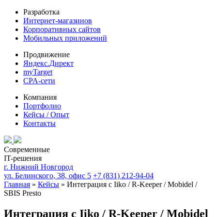
Разработка
Интернет-магазинов
Корпоративных сайтов
Мобильных приложений
Продвижение
Яндекс.Директ
myTarget
CPA-сети
Компания
Портфолио
Кейсы / Опыт
Контакты
Современные
IT-решения
г. Нижний Новгород
ул. Белинского, 38, офис 5
+7 (831) 212-94-04
Главная
»
Кейсы
»
Интеграция с Iiko / R-Keeper / Mobidel /
SBIS Presto
Интеграция с Iiko / R-Keeper / Mobidel